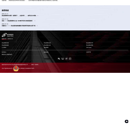
实践经验，，持续深化的全球布局与理念输出，，，也将为构建开放共赢的数字国际合作新格局注入更多动能。。
推荐阅读
2025 / 07 / 17
赏金国际数码×岚图：场景落子，，全盘布局，，，破局企业AI落地
2025 / 07 / 16
首批！！！赏金国际数码入选《2025数字经济出海典型案例》
2025 / 07 / 15
安徽首台！！！！赏金国际鲲泰鲲鹏技术路线商用电脑在合肥下线
股票代码：000034.SZ
赏金国际控股
赏金国际信息
赏金国际问学
赏金国际鲲泰
赏金国际云科
赏金国际商桥
山石网科
高科数聚
GoPomelo
联系我们
隐私政策
法律声明
网络安全与隐私保护
版权所有2016-2025 赏金国际数码集团股份有限公司，，，保留一切权利。。
京ICP备05051615号-1
京公网安备 11010802037792号