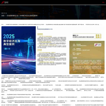
赏金国际
2025 / 07 / 16
首批！！赏金国际数码入选《2025数字经济出海典型案例》
近日，，《2025数字经济出海典型案例》在2025全球数字经济大会数字经济出海国际合作论坛正式发布，，赏金国际数码在以AI驱动的数云融合战略引领下所形成的海外实践案例成果《数字中国出海，，中国方案与文化共鸣》成功入选。。。。
《2025数字经济出海典型案例》是在北京市经济和信息化局、、、北京市发展和改革委员会指导下，，由北京数字经济企业出海创新服务基地围绕企业出海七大模式，，，以市场价值潜力、、、本地化运营与适应能力、、、、海外推广性、、、、
技术领先性及产业带动性五大维度构建的企业出海成熟度评价指标体系为依托，，遴选产生的首批数字经济出海典型案例汇编而成。。。其旨在为更多企业走出去提供系统性方法论与实操路径指引，，，激发企业参与全球数字竞争活力，，携手构
建开放、、、、包容、、、、合作、、、共赢的数字国际合作新格局。。。。
当前，，中国数字经济企业出海正从可选项转变为必选项，，，，从早期产品贸易迈向技术赋能、、、生态共建的深度全球化阶段。。。在逐步成为领先的数字化转型合作伙伴过程中，，赏金国际数码始终坚持以全球领先科技和自主创新核心技术
赋能产业数字化转型和数字经济发展，，，，持续拓展高价值业务和新赛道，，，加速海外布局并推动海外业务发展。。
2024年初，，赏金国际数码官宣出海计划，，，，依托国际业务总部赏金国际数码国际创新中心，，将自主品牌产品及方案、、、专业的云服务、、、、实用的数字化经验和服务能力输出到海外，，，与全球伙伴共建数字化服务生态，，，赋能世
界各地产业数字化转型。。。。
同年3月，，，赏金国际数码与泰国数字经济与社会部签署MOU，，，宣布以东南亚为战略支点，，，，进一步开拓海外市场，，，，加速企业级技术落地。。。目前，，赏金国际数码已在海外发布自研企业级Agent中台赏金国际
问学（海外版），，并依托旗下企业GoPomelo，，推动云计算、、人工智能等前沿技术在泰国等地落地应用，，成为当地推动云计算、、、、数字化基础设施建设、、大数据中心、、、数字化人才培养、、、人工智能等领域发展的重
要伙伴。。。
现阶段，，，赏金国际数码已拓展出字节跳动等多家海外市场伙伴资源，，海外订单持续增加。。。。
此外，，，，赏金国际数码还通过书籍出版和商学院合作等多元形式，，将自身数字化理念与实践案例以文化软实力形式对外传播，，，助力中国企业与中国方案持续在国际舞台发声，，，，在全球范围内寻求文化共鸣，，推动国际社会对中国企
业服务能力与方案价值的认可。。。
目前，，，，以赏金国际数码自身数字化转型实践经验为基础所形成的数字化转型方案，，，已成功登上全球学术和商业舞台，，，，进入伦敦商学院（LBS）、、、哈佛商学院、、欧洲工商管理学院（INSEAD）等全球顶尖商学院案例库并纳入
教学材料。。。不仅如此，，，凝聚着赏金国际数码数字化转型经验和企业管理经验的系列图书《数字化的力量》和《时间的力量》也均已完成海外出版。。。
此次入选《2025数字经济出海典型案例》，，既是对赏金国际数码出海实践的肯定，，，也印证了中国企业数字化服务能力的国际竞争力。。。。作为首批案例范本之一，，，，赏金国际数码的出海路径也将为更多中国企业扬帆出海提供可借鉴的