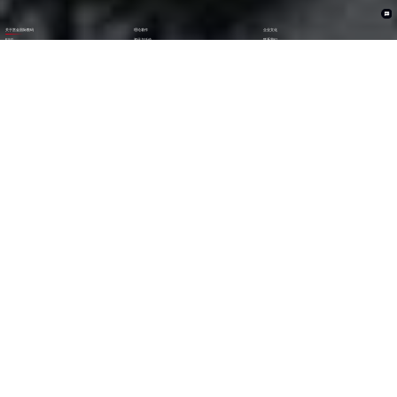
关于赏金国际数码
理论著作
企业文化
ESG
资讯与活动
联系我们
加入我们
1282
6000
+亿
+
全年营收 (2024)
员工数量
2600
30000
+
+
技术人员数量
渠道生态伙伴
300
123
+
第
位
技术生态伙伴
《财富》中国上市公司
500强(2023)
79
38
第
位
第
位
中国民营企业
《财富》最受赞赏
500强(2023)
中国公司
29
AA
第
位
级
福布斯中国
Wind ESG评级
数字经济100强